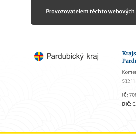
Provozovatelem těchto webových st
Kraj
Pard
Komen
532 11
IČ:
70
DIČ:
C